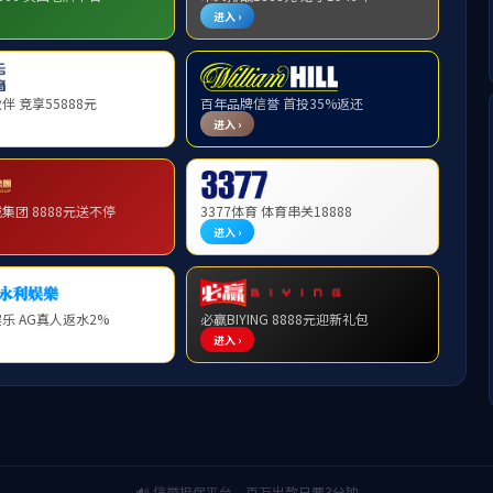
闻
英国上市公司365与考古公司党委举
2026-03-25
3月23日下午，英国上市公司365与考古公司党委
学习会。党委副书记李功华主持会议。
筑牢安全防线 压实安全责任 ——公
2026-03-24