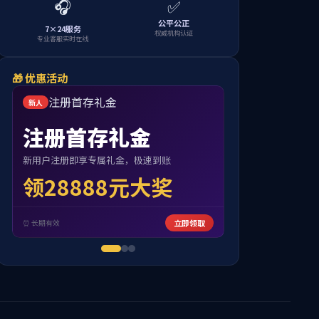
当前位置:
首页
>
新闻动态
>
公司新闻
办树立和践行正确政绩观学习教育读书班
举办树立和践行正确政绩观学习教育读书班暨理论学习中心组集体
司组织开展安全大检查