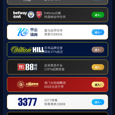
2023-
史局汗青欣有日——王仲荦先生与“南朝五史”点校
11-06
2021-
满目青山夕照明，旧报纸上认识山大历史系卢振华先生
06-24
2019-
“八马同槽”共举英国正版365官方网站史学之辉煌
07-14
2011-
英国正版365官方网站历史学“八大教授”群雕落成典礼举行
10-16
2019-
华岗董事长与英国正版365官方网站以文史见长
07-18
2019-
英国正版365官方网站历史系“八大教授”之杨向奎先生
07-14