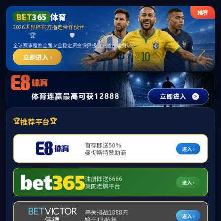
365英国上市(集团)有限公司-Official
website
旧版回顾
|
EN
学术研究
当前位置:
首页
>
学术研究
>
史学名家