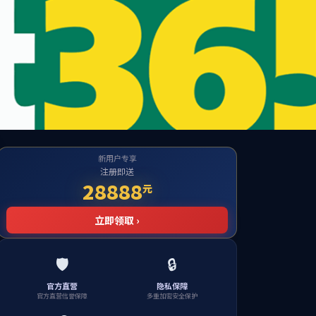
旧版回顾
|
EN
术研究
员工工作
国际交流
文件制度