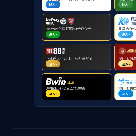
史学名
学术研究
英国正版
学术预告
学术报道
读书治学
史学名家