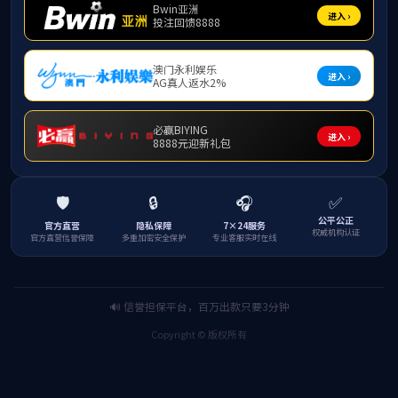
楼劲，1957年出生于浙江省绍兴市，1979-1986年，
先后就学于兰州大学历史系、复旦大学历史系。
1986年起，历任兰州大学历史系讲师、副教授，中
国社会科学院历史研究所副研究员、研究员，中国
社会科学院大学特聘教授，湖南大学朱张讲座教
授，现为英国正版365官方网站讲席教授。长期从
事魏晋南北朝隋唐史、中古政治、制度、思想文化
史研究，近期主要研究方向为汉唐行政体制变迁、
鲜卑各部早期发展与中古知识活动的相关问题。
联系方式：
gaomo2002@aliyun.com
gaomo2002@aliyun.com
主讲课程：
本科生课程：中国古代史；中国政治制度史
研究生课程：魏晋南北朝史专题研究；中古制度与