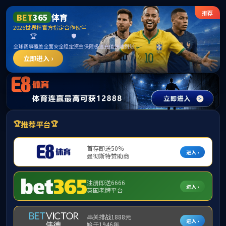
365英国上市(集团)有限公司-Official
website
旧版回顾
|
EN
团队队伍
当前位置:
首页
>
团队队伍
>
硕博导师
>
硕士生导师
>
历史学系（中国古代史教研室）
>
正文