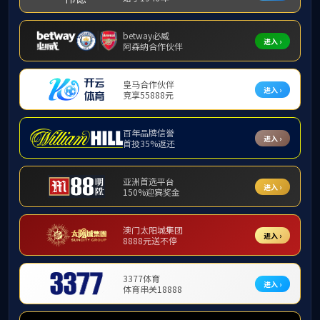
楼劲
来源：
发布时间：2024-07-31
点击数：
365英国上市(集团)有限公司-Official
website
抱歉
可能是由下列问题导致的：
当前页面发生错误， 请联系管理员（错
误标识码：J5QFI），或稍后重试