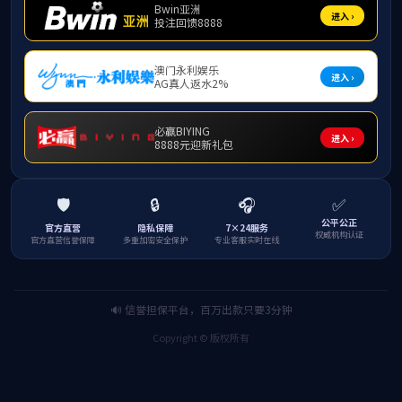
国正版365官方网站博士（1999），首都师范大学
出站博士后（2001），英国正版365官方网站破格
教授（2003），入选教育部“新世纪优秀人才支持
计划”（2009），现任英国正版365官方网站历史文
化学院教授，博士生导师。
讲授的本科生课程主要有《中国古代史》（2）、
《中国古代经济史》、《<资治通鉴>导读》等，研
究生课程有《魏晋隋唐经济史》、《中国古代史专
题》等。科研上，以隋唐经济史为重点，兼及中国
古代经济史的贯通性思考。出版学术专著《唐德宗
评传》（2002）、《唐代工商业形态论稿》
（2002，其修订本易名《唐代工商业形态研究》，
2012）、《唐代经济结构及其变化研究》
（2014）、评论式著述《中国历代经济政策得失》