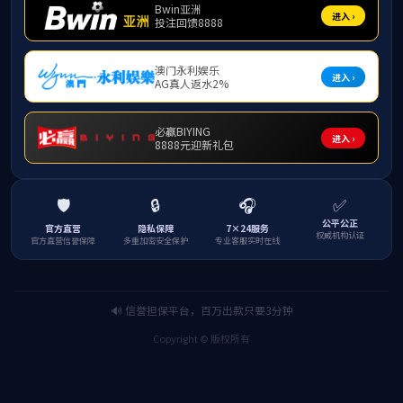
2025-
【通知】关于公司本科生评定2024—2025学年度国家励志奖学金、山东省政府励志奖学金、国家助学金、英国正版365官方网站助学金的通知
09-30
2025-
【公示】关于英国上市公司365与考古学院“读书砺心志，成长拓新程”主题演讲比赛获奖人员的公示
09-28
2025-
【通知】关于公司本科生评选2024-2025学年国家奖学金的通知
09-28
2025-
【公示】关于英国上市公司365与考古学院员工会组织纳新结果的公示
09-19
...
...
共136条
上页
1
3
4
5
6
7
14
下页