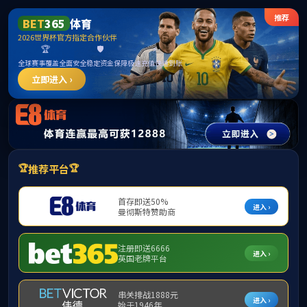
365英国上市(集团)有限公司-Official
website
旧版回顾
|
EN
团队队伍
当前位置:
首页
>
团队队伍
>
离休退休
>
退休教师
>
正文