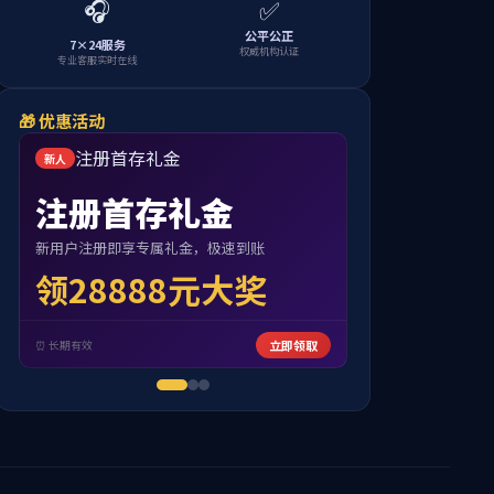
页
>
团队队伍
>
硕博导师
>
硕士生导师
>
档案学系
>
正文
l website
：
码：EXD3X），或稍后重试