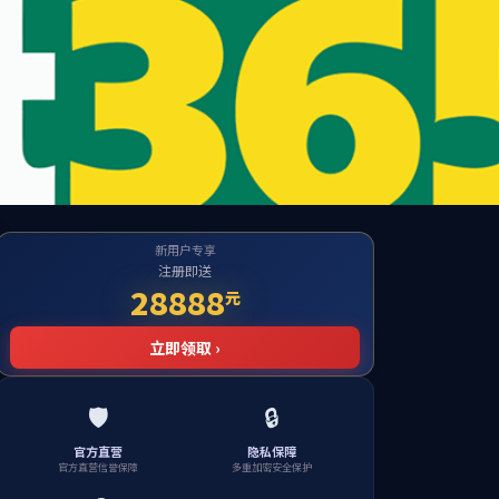
旧版回顾
|
EN
术研究
员工工作
国际交流
文件制度