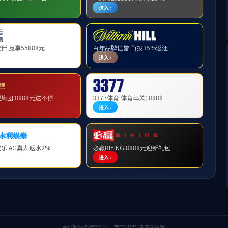
系（中国近现代史教研室）
当前位置:
首页
>
团队队伍
>
硕博导师
来源：
发布时间：2021-01-06
365英国上市(集团)有限公司-Officia
数：
系统发生错误
抱歉
可能是由下列问题导致的
当前页面发生错误， 请联系管理员（错误标识