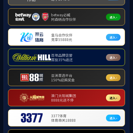
马光
来源：
发布时间：2017-01-09
点击数：
365英国上市(集团)有限公司-Official
website
抱歉
可能是由下列问题导致的：
当前页面发生错误， 请联系管理员（错
误标识码：6NPDI），或稍后重试
马光（1985—），河南开封人，英国正版365官方
网站历史文化学院教授、博士生导师，英国正版