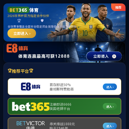
365英国上市(集团)有限公司-Official
website
旧版回顾
|
EN
团队队伍
当前位置:
首页
>
团队队伍
>
硕博导师
>
硕士生导师
>
历史学系（中国近现代史教研室）
>
正文