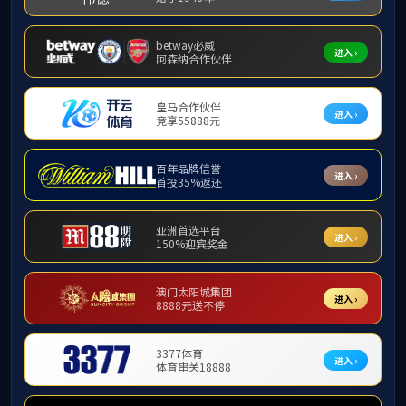
李森
来源：
发布时间：2024-05-06
点击数：
365英国上市(集团)有限公司-Official
website
抱歉
可能是由下列问题导致的：
当前页面发生错误， 请联系管理员（错
误标识码：99QJE），或稍后重试