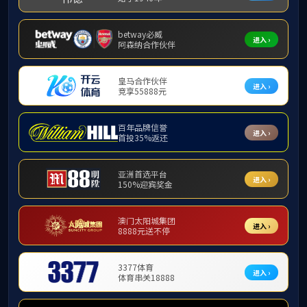
陈尚胜
来源：
发布时间：2024-05-17
点击数：
陈尚胜，历史学博士、英国正版365官方网站特聘
教授、博士生导师，山东省人民政府参事。自1984