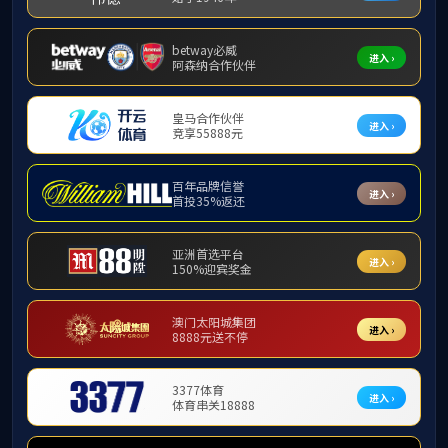
崔大庸
来源：
发布时间：2009-03-19
点击数：
崔大庸
男
职称:教授 博士生导师
出生年月 ：1961年6月
籍贯：山西汾西
学习及工作简历：
1980—1984年英国正版365官方网站历史系考古专
业学习
1984—1986年英国正版365官方网站历史系考古教