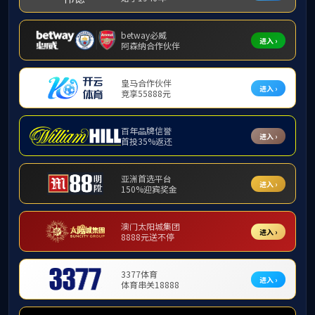
【公示】关于第十五届“挑战杯”英国
正版365官方网站老员工创业计划竞
赛院赛结果的公示
来源：
发布时间：2026-03-14
点击数：
365英国上市(集团)有限公司-Official
website
抱歉
可能是由下列问题导致的：
当前页面发生错误， 请联系管理员（错误标识码：
IP5IN），或稍后重试
各参赛团队：