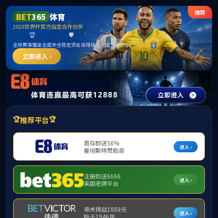
365英国上市(集团)有限公司-Official
website
旧版回顾
|
EN
学术研究
当前位置:
首页
>
学术研究
>
学术预告
>
正文