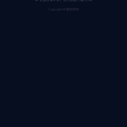
关于进一步细化研究生学位论
公司产品单位：
各培养单位和全体师生的共同努力下，公司公司
司产品质量的保障机制，充分发挥导师在公司产
论文预答辩、
答辩程序，
提高人才培养水平和研
系列管理规定。现对预答辩、盲审、正式答辩三
进一步要求如下：
1）预答辩、盲审和正式答辩的专家修改建议和