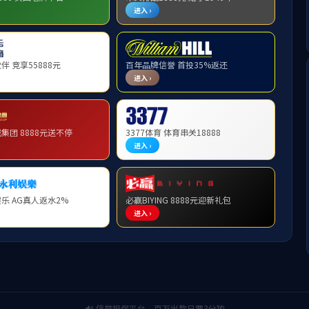
品
究生院《关于进一步细化研究生学位论文答辩管理的通知
来源：
发布时间：2023-12-06
365英国上市(集团)有限公司-Officia
点击数：
系统发生错误
抱歉
可能是由下列问题导致的
当前页面发生错误， 请联系管理员（错误标识码