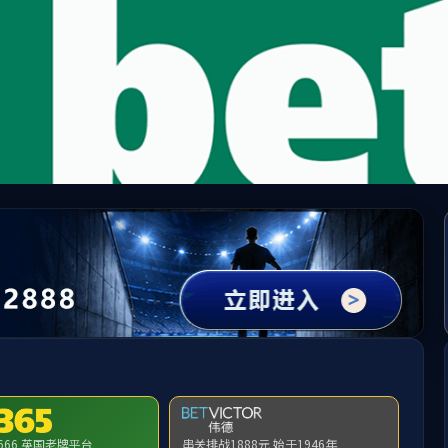
365英国上市(集团)有限公司-Official website
首页
公司概况
新闻动态
团队队伍
招生培养
学