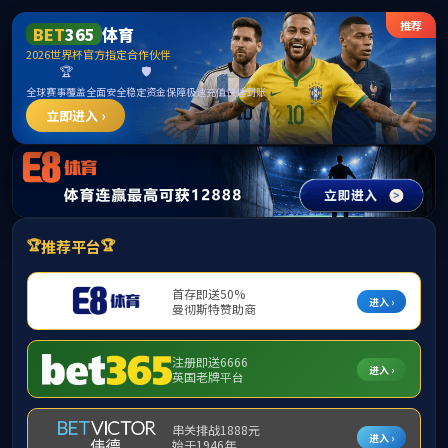
365英国上市(集团)有限公司-Official
website
旧版回顾
|
EN
招生培养
当前位置:
首页
>
招生培养
>
英国上市公司365是什么
>
正文