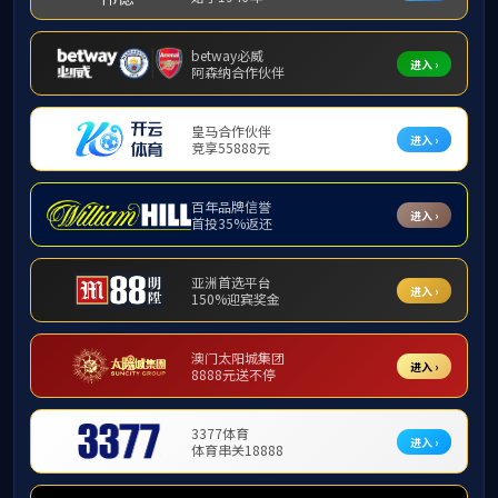
英国正版365官方网站历史文化学院
本科、硕士、博士招生情况简介
来源：
发布时间：2018-02-08
点击数：
附件【
英国正版365官方网站历史文化学院本科、硕
士、博士招生情况简介.pdf
】已下载
次
上一篇：
2019年英国上市公司365是什么：欢迎报考英
国正版365官方网站历史文化学院