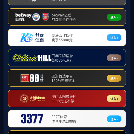
英国上市公司365与考古公司党委召
开学习贯彻党的二十届四中全会精神
交流研讨会
来源：
发布时间：2026-01-24
点击数：
365英国上市(集团)有限公司-Official
website
抱歉
可能是由下列问题导致的：
当前页面发生错误， 请联系管理员（错误标识码：
NOJUU），或稍后重试