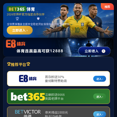
365英国上市(集团)有限公司-Official
website
旧版回顾
|
EN
新闻动态
当前位置:
首页
>
新闻动态
>
公司新闻
>
正文