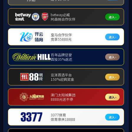
中国自主的档案学知识体系建构主题
论坛在英国正版365官方网站成功举
办
来源：
发布时间：2025-11-25
点击数：
365英国上市(集团)有限公司-Official
website
抱歉
可能是由下列问题导致的：
当前页面发生错误， 请联系管理员（错误标识码：
VR4IW），或稍后重试