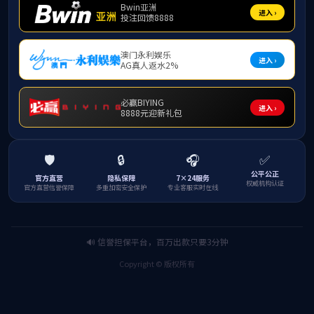
2016-2022
年
清华大学人文学院
世界史专业
博士
2021
年
-
今
英国正版365官方网站历史文化学院
博
士后
近期研究方向
：
东西文化交流
文艺复兴盛期的拜占庭流亡学者群体
主要代表作品
：
《拜占庭学者陶玛乌斯与近代早期意大利古典文化复
兴》，清华大学博士论文，
2022
年
4
月。
【作者： 责任编辑：扈玉萍】
上一条：
姜金言