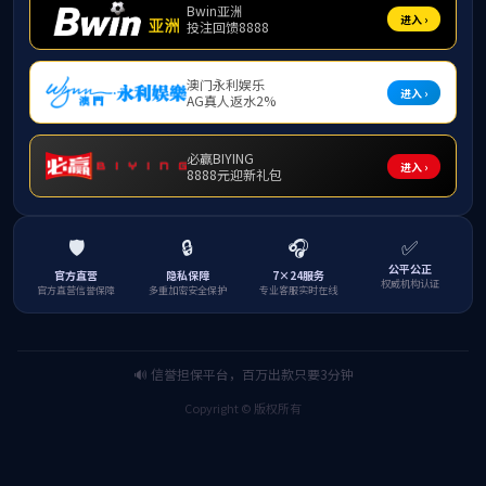
出生年月：
1964
年
8
月
籍贯：
山东定陶
联系方式：
wyq7815@163.com
；
wyq@sdu.edu.cn
学习工作
经
历：
1980
年
9
月至
1984
年
7
月
，
就读于
英国正版365官方
网站历史系
，获历史学学士学位。
1984
年
7
月留校任教，任助教、讲师。
后在职获硕士学位、历史学博士学位。
1999
年
起
，英国正版365官方网站历史文化学院副
教授
、教授。
主讲课程：
本科生课程：档案学概论、档案管理学、专门档案