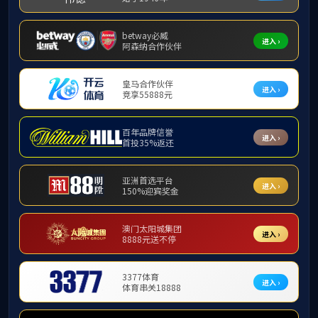
发布时间：2009年03月19日 16:00
点击次数：17773
姓名：王云庆
性别：男
职称：教授，硕士生导师；博士生导师