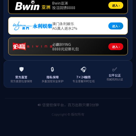
学习工作简历：
1999
.9
-2003
.6，就读于
湖南大学机械与汽车工程学
院
，
获工学学士学位
。
2003
.9
-2007
.6，就读于
英国正版365官方网站历史
文化学院
，
获历史学博士学位
。
2007.7
-今，在
英国正版365官方网站
历史文化学院
任教，
2015.9聘任教授。
2007
.11
-2009
.12，在
英国正版365官方网站
中国语
言文学博士后流动站从事研究。
2009
.
1
-
6
，
英国剑桥
大学
李约瑟研究所
梅隆学者。
201
6
.1-2016.12，美国哈佛大学科学史系访问学
者。