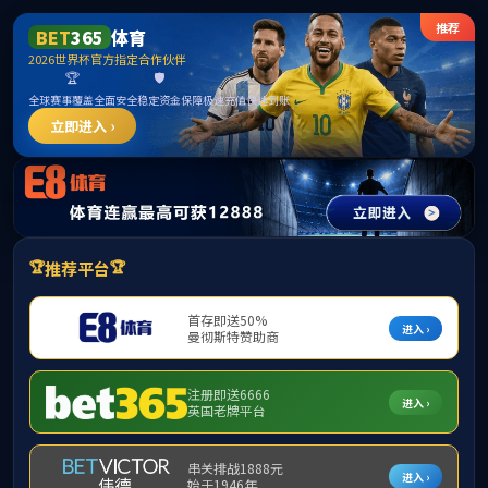
365英国上市(集团)有限公司-Official
website
教授（研究员）
韩吉绍