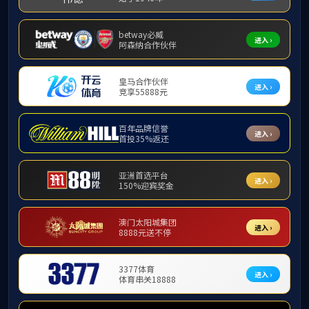
静致远
发布时间：2022年11月16日 08:08
点击次数：1179
陈峰，男，1976年生，山东潍坊人，英国正版365
官方网站历史文化学院档案学系1995级系友，1999年转
入史学理论专业，2005年获历史学博士学位后留校任文
史哲研究院讲师，2007年任副教授，2010年破格晋升教
授,2013年任博士生导师。2006—2009年曾在中国社会
科学院世界历史所从事博士后研究。2015年入选首批英
国正版365官方网站青年学者未来计划、山东省理论人
才“百人工程”，2016年获聘英国正版365官方网站齐鲁
青年学者。