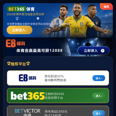
365英国上市(集团)有限公司-Official
website
员工工作
卌年风华•拾忆兰台丨陈峰：博学精思，宁