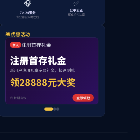
前位置:
首页
>>
科学研究
>>
学术报道
>> 正文
国：德国从近代早期到现在的中
spächer）应邀到英国正版365官方网站作题
授主持，50余位师生参加。
印象，在接触异域族群和文化的过程中更是如