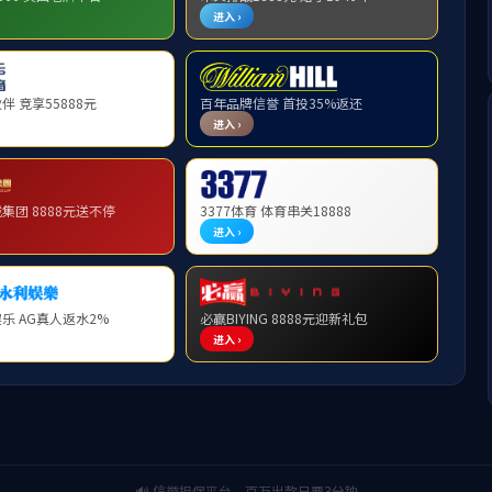
英国上市公司365是什么
当
 Eberspächer）谈“想象中
国形象”
发布时间：2023年09月29日 16:58
点击次数：600
威廉大学教授兼湖南师范大学外国语学院教授培高德（Cord Eber
形象”的学术讲座。本次讲座由历史文化学院世界史学系孙立新教
识世界各种事物的过程中，常常依靠“想象”来建构对某一事物的
象。